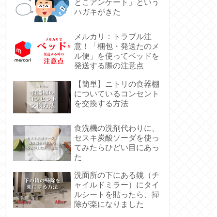
とこアンケート」という
ハガキがきた
メルカリ：トラブル注
意！「梱包・発送たのメ
ル便」を使ってベッドを
発送する際の注意点
【簡単】ニトリの食器棚
についているコンセント
を交換する方法
食洗機の洗剤代わりに、
セスキ炭酸ソーダを使っ
てみたらひどい目にあっ
た
洗面所の下にある鏡（チ
ャイルドミラー）にタイ
ルシートを貼ったら、掃
除が楽になりました