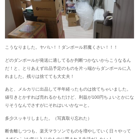
こうなりました。ヤバい！！ダンボール邪魔くさい！！！
どのダンボールが発送に適してるか判断つかないからこうなるん
だ！と、とりあえず出品予定のものを片っ端からダンボールに入
れました。残りは捨てても大丈夫！
あと、メルカリに出品して半年経ったものは捨てちゃいました。
値引きとかすれば売れるかもだけど、利益が100円ちょいとかにな
りそうなんでさすがにそれはいいかなーと。
多少スッキリしました。（写真取り忘れた）
断舎離しつつも、楽天マラソンでものを増やしていく日々やって
ます(´ε｀ )お気に入りのものに囲まれる生活がしたい！