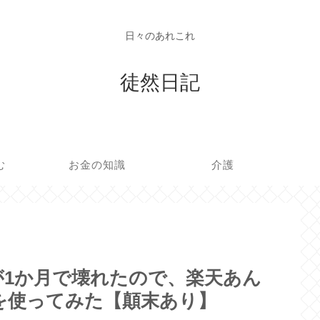
日々のあれこれ
徒然日記
む
お金の知識
介護
が1か月で壊れたので、楽天あん
を使ってみた【顛末あり】