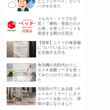
とこアンケート」という
ハガキがきた
メルカリ：トラブル注
意！「梱包・発送たのメ
ル便」を使ってベッドを
発送する際の注意点
【簡単】ニトリの食器棚
についているコンセント
を交換する方法
食洗機の洗剤代わりに、
セスキ炭酸ソーダを使っ
てみたらひどい目にあっ
た
洗面所の下にある鏡（チ
ャイルドミラー）にタイ
ルシートを貼ったら、掃
除が楽になりました