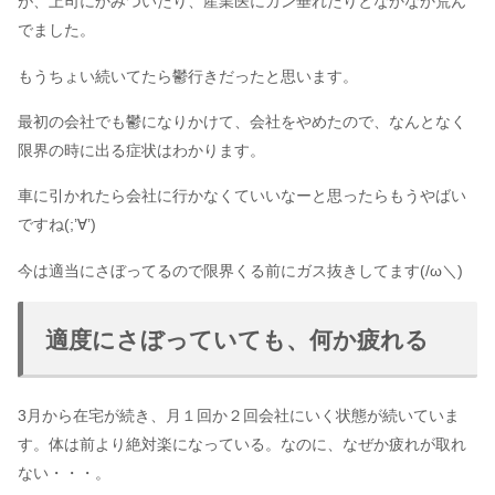
が、上司にかみついたり、産業医にガン垂れたりとなかなか荒ん
でました。
もうちょい続いてたら鬱行きだったと思います。
最初の会社でも鬱になりかけて、会社をやめたので、なんとなく
限界の時に出る症状はわかります。
車に引かれたら会社に行かなくていいなーと思ったらもうやばい
ですね(;’∀’)
今は適当にさぼってるので限界くる前にガス抜きしてます(/ω＼)
適度にさぼっていても、何か疲れる
3月から在宅が続き、月１回か２回会社にいく状態が続いていま
す。体は前より絶対楽になっている。なのに、なぜか疲れが取れ
ない・・・。