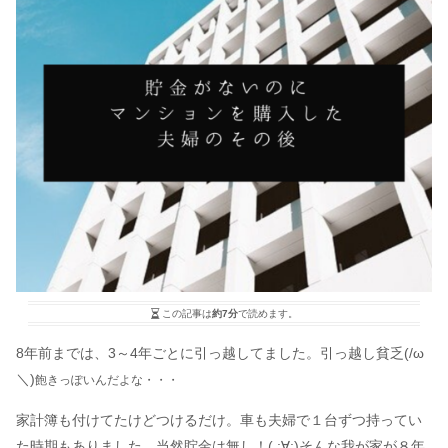
この記事は
約7分
で読めます。
8年前までは、3～4年ごとに引っ越してました。引っ越し貧乏(/ω
＼)
飽きっぽいんだよな・・・
家計簿も付けてたけどつけるだけ。車も夫婦で１台ずつ持ってい
た時期もありました。当然貯金は無し！( ;∀;)そんな我が家が８年