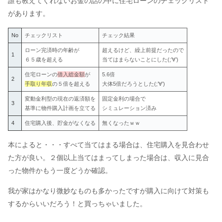
誰も教えてくれないお金の話の中に住宅ローンのチェックリスト
があります。
No
チェックリスト
チェック結果
ローン完済時の年齢が
超えるけど、繰上前提だったので
1
６５歳を超える
当てはまらないことにした(;’∀’)
住宅ローンの
借入総金額
が
5.6倍
2
手取り年収
の５倍を超える
大体5倍だろうとした(;’∀’)
変動金利型の現在の返済額を
固定金利の場合で
3
基準に物件購入計画を立てる
シミュレーション済み
4
住宅購入後、貯金がなくなる
無くなったｗｗ
本によると・・・すべて当てはまる場合は、住宅購入を見合わせ
た方が良い。２個以上当てはまってしまった場合は、収入に見合
った物件かもう一度どうか確認。
我が家はかなり微妙なものも多かったですが購入に向けて対策も
するからいいだろう！と買っちゃいました。